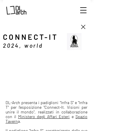
CONNECT-IT
2024, world
DL-Arch presenta i padiglioni "Infra S" e "Infra
T" per l'esposizione "Connect-It. Visioni per
unire il mondo", realizzati in collaborazione
con il
Ministero degli Affari Esteri
e
Spazio
Tavern
a.
Il padiglione "Infra S", caratterizzato dalla sua