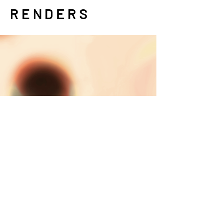
RENDERS
architetto Simone Dell'Ariccia
Ordine degli Architetti di Roma, n26223
P.IVA 12551110963
s.dellariccia@pec.archrm.it