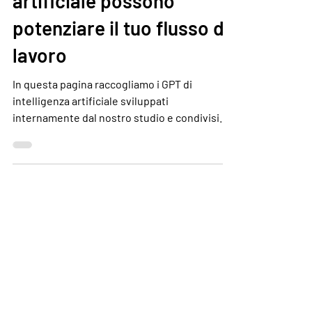
artificiale possono
potenziare il tuo flusso di
lavoro
In questa pagina raccogliamo i GPT di
intelligenza artificiale sviluppati
internamente dal nostro studio e condivisi
anche all’esterno, affinché possano essere
utilizzati, testati e migliorati nel tempo. Negli
ultimi mesi abbiamo sviluppato all’interno del
nostro studio una serie di GPT specialistici
pensati per supportare attività concrete del
lavoro quotidiano. In questo articolo
condividiamo anche i link per utilizzarli , con
l’obiettivo di aprire questi strumenti a colla