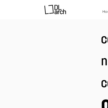
Ho
c
n
c