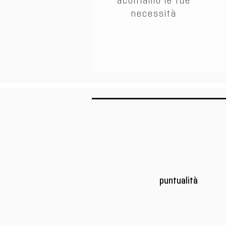
acoltiamo le tue
necessità
puntualità