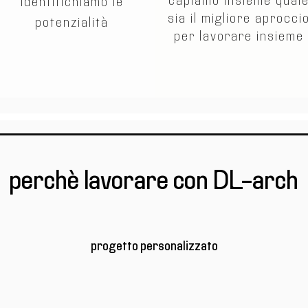
capiamo insieme qual
identifichiamo le
sia il migliore aprocci
potenzialità
per lavorare insieme
perchè lavorare con DL-arch
progetto personalizzato