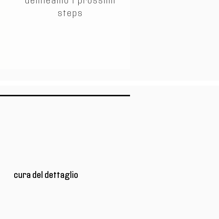
e
delineamo i prossimi
o
steps
cura del dettaglio