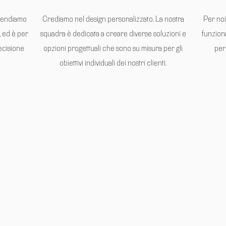
prendiamo
Crediamo nel design personalizzato. La nostra
Per noi
, ed è per
squadra è dedicata a creare diverse soluzioni e
funziona
ecisione
opzioni progettuali che sono su misura per gli
per
obiettivi individuali dei nostri clienti.