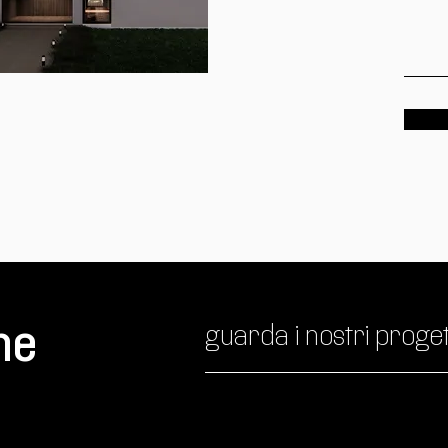
me
guarda i nostri proget